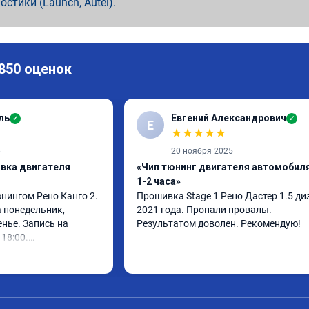
ностики (Launch, Autel).
 850 оценок
ль
Евгений Александрович
✓
✓
Е
★
★
★
★
★
6
20 ноября 2025
ивка двигателя
«Чип тюнинг двигателя автомобиля
1-2 часа»
нингом Рено Канго 2.

Прошивка Stage 1 Рено Дастер 1.5 диз
 понедельник, 
2021 года. Пропали провалы. 
нье. Запись на 
Результатом доволен. Рекомендую!
18:00.

 30 минут, 
ом доволен. Спасибо 