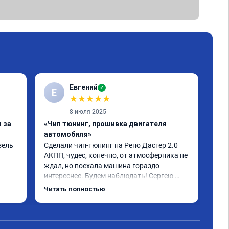
Евгений
✓
Е
★
★
★
★
★
8 июля 2025
 за
«Чип тюнинг, прошивка двигателя
«Чи
автомобиля»
авт
ель 
Сделали чип-тюнинг на Рено Дастер 2.0 
рено
АКПП, чудес, конечно, от атмосферника не 
сде
ждал, но поехала машина гораздо 
бол
интереснее. Будем наблюдать! Сергею 
сво
отдельное спасибо за профессионально 
Читать полностью
выполненную работу!