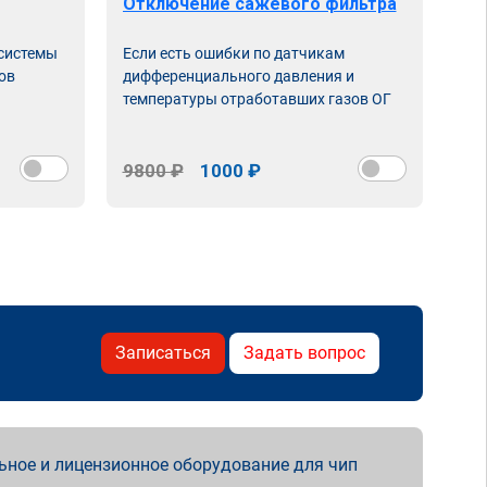
Отключение сажевого фильтра
От
 системы
Если есть ошибки по датчикам
Впу
ов
дифференциального давления и
неи
температуры отработавших газов ОГ
9800 ₽
1000 ₽
98
Записаться
Задать вопрос
ьное и лицензионное оборудование для чип