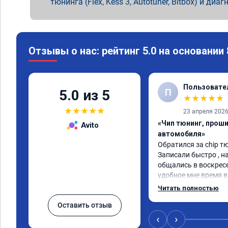
тюнинга (Flex, Kess 3, Autotuner, Bitbox) и диаг
Отзывы о нас: рейтинг 5.0 на основании
Пользовате
П
5.0 из 5
★
★
★
★
★
★
★
★
★
★
23 апреля 202
«Чип тюнинг, прош
Avito
автомобиля»
Обратился за chip тю
Записали быстро , на
общались в воскресе
удобное мне время в 
Работу выполнили за
Читать полностью
качественно, эффект
Оставить отзыв
🤝
‹
›