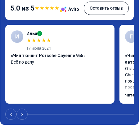
5.0 из 5
★
★
★
★
★
Оставить отзыв
Avito
Илья
✓
И
Г
★
★
★
★
★
17 июля 2024
«Чип тюнинг Porsche Cayenne 955»
«Чип 
Всё по делу
автом
Отличн
Chery 
появил
провал
режиме
Читать
профес
Рекоме
‹
›