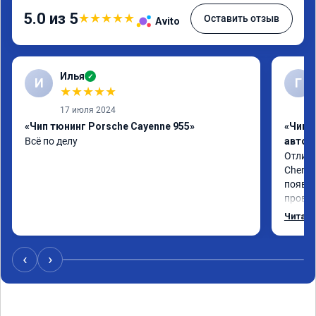
5.0 из 5
★
★
★
★
★
Оставить отзыв
Avito
Илья
✓
И
Г
★
★
★
★
★
17 июля 2024
«Чип тюнинг Porsche Cayenne 955»
«Чип 
Всё по делу
автом
Отличн
Chery 
появил
провал
режиме
Читать
профес
Рекоме
‹
›