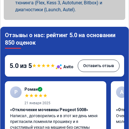
тюнинга (Flex, Kess 3, Autotuner, Bitbox) и
диагностики (Launch, Autel).
Отзывы о нас: рейтинг 5.0 на основании
850 оценок
5.0 из 5
★
★
★
★
★
Оставить отзыв
Avito
Роман
✓
Р
А
★
★
★
★
★
21 января 2025
«Отключение мочевины Peugeot 5008»
«Откл
Написал , договорились и в этот же день меня 
Очень 
пригласили.поменяли прошивку и я 
молод
счастливый уехал на машине без системы 