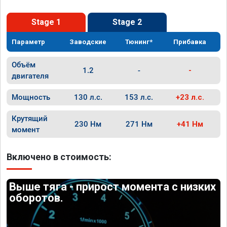
Stage 1
Stage 2
Параметр
Заводские
Тюнинг*
Прибавка
Объём
1.2
-
-
двигателя
Мощность
130 л.с.
153 л.с.
+23 л.с.
Крутящий
230 Нм
271 Нм
+41 Нм
момент
Включено в стоимость:
Выше тяга - прирост момента с низких
оборотов.