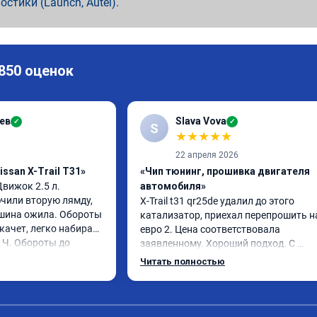
ностики (Launch, Autel).
 850 оценок
ев
Slava Vova
✓
✓
S
★
★
★
★
★
22 апреля 2026
ssan X-Trail T31»
«Чип тюнинг, прошивка двигателя
 Движок 2.5 л. 
автомобиля»
чили вторую лямду, 
X-Trail t31 qr25de удалил до этого 
шина ожила. Обороты 
катализатор, приехал перепрошить на
качет, легко набирает 
евро 2. Цена соответствовала 
 Ч. Обороты до 
заявленному. Хороший подход. С 
ез изменения 12л. 
уважением общались. Благодарю за 
Читать полностью
екомендую.
помощь. Может быть самовнушение, 
машина ожила. Едет лучше и легче 👍 
советую. Не скупитесь на 2-3 тыс и не 
едьте к тем у кого дешевле.