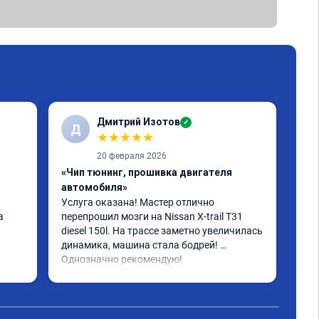
Дмитрий Изотов
✓
Д
С
★
★
★
★
★
20 февраля 2026
«Чип тюнинг, прошивка двигателя
«Чи
автомобиля»
авт
Услуга оказана! Мастер отлично 
Прош
 
перепрошил мозги на Nissan X-trail T31 
Sta
diesel 150l. На трассе заметно увеличилась 
кач
динамика, машина стала бодрей! 
иде
Однозначно рекомендую!
диа
но 