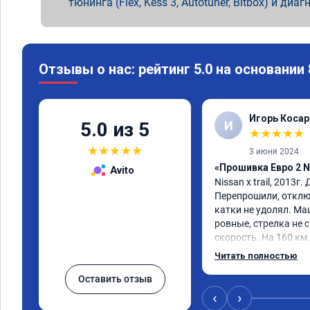
тюнинга (Flex, Kess 3, Autotuner, Bitbox) и диаг
Отзывы о нас: рейтинг 5.0 на основании
Игорь Косар
И
5.0 из 5
★
★
★
★
★
★
★
★
★
★
3 июня 2024
«Прошивка Евро 2 Ni
Avito
Nissan x trаil, 2013г.
Перепрошили, отклю
катки не удолял. Ма
ровные, стрелка не с
скорость. На 160 км.
3000.расход тот-же б
Читать полностью
Услугой доволен. Р
Оставить отзыв
‹
›