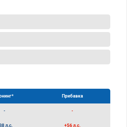
юнинг*
Прибавка
-
-
38 л.с.
+56 л.с.