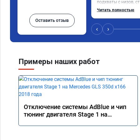
подхваты с низов, ст
Одни из лучших трат,
Читать полностью
Оставить отзыв
‹
›
Примеры наших работ
Отключение системы AdBlue и чип
тюнинг двигателя Stage 1 на
Mercedes GLS 350d x166 2018 года