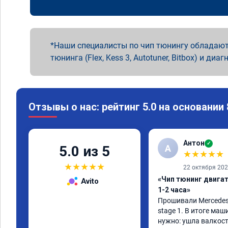
Наши специалисты по чип тюнингу обладают
тюнинга (Flex, Kess 3, Autotuner, Bitbox) и диаг
Отзывы о нас: рейтинг 5.0 на основании
Антон
✓
А
5.0 из 5
★
★
★
★
★
★
★
★
★
★
22 октября 20
«Чип тюнинг двига
Avito
1-2 часа»
Прошивали Mercedes G
stage 1. В итоге маш
нужно: ушла валкост