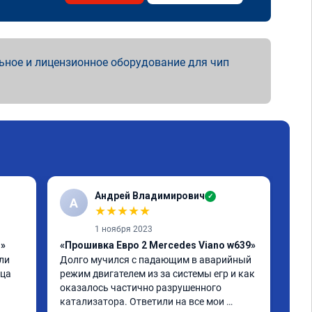
ьное и лицензионное оборудование для чип
Андрей Владимирович
✓
А
★
★
★
★
★
1 ноября 2023
1»
«Прошивка Евро 2 Mercedes Viano w639»
«Чи
и 
Долго мучился с падающим в аварийный 
отк
ца 
режим двигателем из за системы егр и как 
Про
оказалось частично разрушенного 
Мер
катализатора. Ответили на все мои 
бен