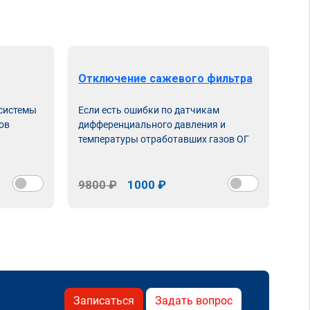
Отключение сажевого фильтра
От
 системы
Если есть ошибки по датчикам
Впу
ов
дифференциального давления и
неи
температуры отработавших газов ОГ
9800 ₽
1000 ₽
98
Записаться
Задать вопрос