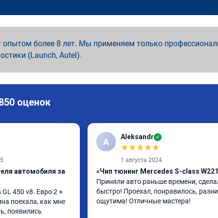
 опытом более 8 лет. Мы применяем только профессионал
ностики (Launch, Autel).
 850 оценок
Aleksandr
✓
A
★
★
★
★
★
25
1 августа 2024
теля автомобиля за
«Чип тюнинг Mercedes S-class W22
Приняли авто раньше времени, сделал
быстро! Проехал, понравилось, разни
L 450 v8. Евро 2 + 
ощутима! Отличные мастера!
ина поехала, как мне 
ь, появились 