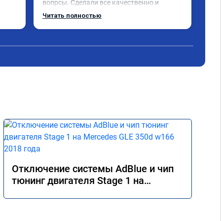
вопрсы. Сделали все качественно и 
Обе
несмотря на конец рабочего дня 
про
Читать полностью
Чит
задержались и все доделали. Рекомендую!
реа
при
Пол
экс
дис
кат
Оче
дел
Отключение системы AdBlue и чип
тюнинг двигателя Stage 1 на
Mercedes GLE 350d w166 2018 года