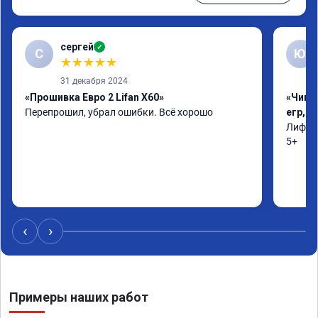
сергей
✓
С
Ю
★
★
★
★
★
31 декабря 2024
«Прошивка Евро 2 Lifan X60»
«Чип 
Перепрошил, убрал ошибки. Всё хорошо
егр, 
Лифан 
5+
‹
›
Примеры наших работ