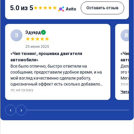
5.0 из 5
★
★
★
★
★
Оставить отзыв
Avito
Эдуард
✓
Э
В
★
★
★
★
★
25 июня 2025
«Чип тюнинг, прошивка двигателя
«Чип т
автомобиля»
автом
Все было отлично, быстро ответили на 
Делал 
сообщение, предоставили удобное время, и на 
это чт
мой взгляд качественно сделали работу, 
Мега п
однозначный эффект есть сколько добавилось 
даже с
лс не скажу
одно с
Читать
еще по
в вост
‹
›