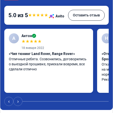
5.0 из 5
★
★
★
★
★
Оставить отзыв
Avito
Антон
✓
А
Н
★
★
★
★
★
18 января 2022
«Чип тюнинг Land Rover, Range Rover»
«Отклю
Отличные ребята. Созвонились, договорились 
Sport 
о выездной прошивке, приехали вовремя, все 
Отключ
сделали отлично
на мно
нормал
Реком
‹
›