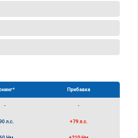
юнинг*
Прибавка
-
-
90 л.с.
+79 л.с.
60 Нм
+210 Нм