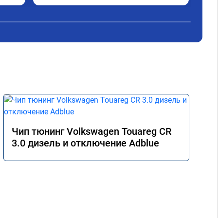
Дог
обр
Пос
не 
Реш
рек
Чип тюнинг Volkswagen Touareg CR
3.0 дизель и отключение Adblue