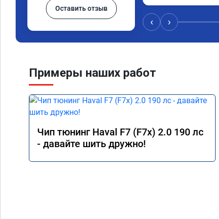
Оставить отзыв
подробной консульт
всем, кто сомневает
‹
›
Примеры наших работ
Чип тюнинг Haval F7 (F7x) 2.0 190 лс
- давайте шить дружно!