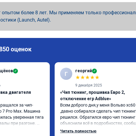
 опытом более 8 лет. Мы применяем только профессионал
ностики (Launch, Autel).
 850 оценок
ащёнов
георгий
✓
✓
Г
★
★
★
★
★
6
9 декабря 2025
ивка двигателя
«Чип тюнинг, прошивка Евро 2,
отключение егр Adblue»
бращался за чип-
Всем доброго дня,у меня Вольво xc60 
o 7 Pro Max. Машина 
,давно собирался сделать чип тюнинг 
илась уверенная тяга 
решился. Обратился евро чип тюнинг 
валы при разгоне. 
объяснили всё в подробностях, сообщ
режиме даже немного 
сумму записали. Приехал в назначенн
Читать полностью
ли профессионально, с 
время 2.5 часа и готово, разница ощу