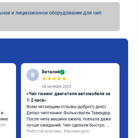
ьное и лицензионное оборудование для чип
Виталий
✓
В
★
★
★
★
★
26 октября 2025
«Чип тюнинг двигателя автомобиля за
«Чи
1-2 часа»
2, 
Всем читающим отзывы-доброго дня)) 
Обр
и 
Делал чиптюнинг Фольксваген Тавендор. 
чип
мне 
После чипа машина ожила, поехала даже 
отк
или 
лучше ожиданий. Чип сделали быстро. 
стр
ое 
Работой доволен. Рекомендую.
полг
Чит
тима 
Все