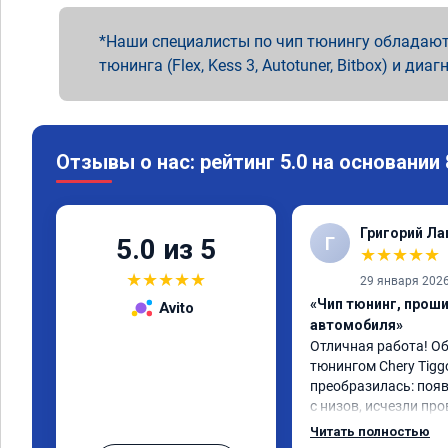
Наши специалисты по чип тюнингу обладают
тюнинга (Flex, Kess 3, Autotuner, Bitbox) и диаг
Отзывы о нас: рейтинг 5.0 на основании
Григорий Л
Г
5.0 из 5
★
★
★
★
★
★
★
★
★
★
29 января 202
«Чип тюнинг, прош
Avito
автомобиля»
Отличная работа! О
тюнингом Chery Tigg
преобразилась: появ
с низов, исчезли про
Расход в спокойном 
Читать полностью
снизился. Все сдела