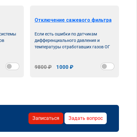
Отключение сажевого фильтра
От
 системы
Если есть ошибки по датчикам
Впу
ов
дифференциального давления и
неи
температуры отработавших газов ОГ
9800 ₽
1000 ₽
98
Записаться
Задать вопрос