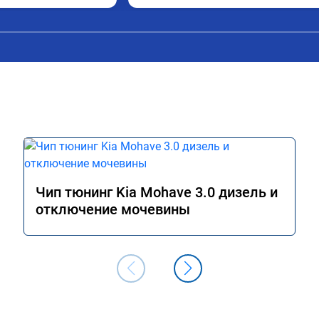
ацией. Рекомендую 
, я доволен ,спасибо! дали гарантию и 
ся.
сертификат ао11462 ,знают своё дело 
рекомендую 👍
Чип тюнинг Kia Mohave 3.0 дизель и
отключение мочевины