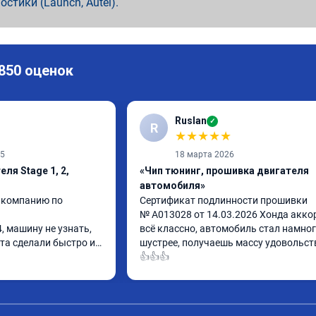
ностики (Launch, Autel).
 850 оценок
Ruslan
✓
R
★
★
★
★
★
25
18 марта 2026
ля Stage 1, 2,
«Чип тюнинг, прошивка двигателя
автомобиля»
 компанию по 
Сертификат подлинности прошивки

№ A013028 от 14.03.2026 Хонда аккорд
, машину не узнать, 
всё классно, автомобиль стал намног
та сделали быстро и 
шустрее, получаешь массу удовольств
👍👍👍