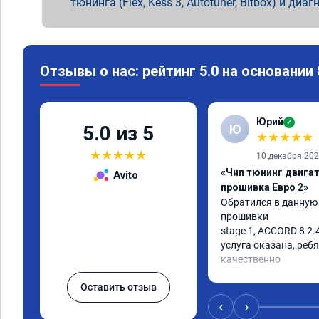
тюнинга (Flex, Kess 3, Autotuner, Bitbox) и диаг
Отзывы о нас: рейтинг 5.0 на основании
Юрий
✓
Ю
5.0 из 5
★
★
★
★
★
★
★
★
★
★
10 декабря 20
«Чип тюнинг двигате
Avito
прошивка Евро 2»
Обратился в данную
прошивки

stage 1, ACCORD 8 2.4
услуга оказана, ребя
качественно

советую
Оставить отзыв
‹
›