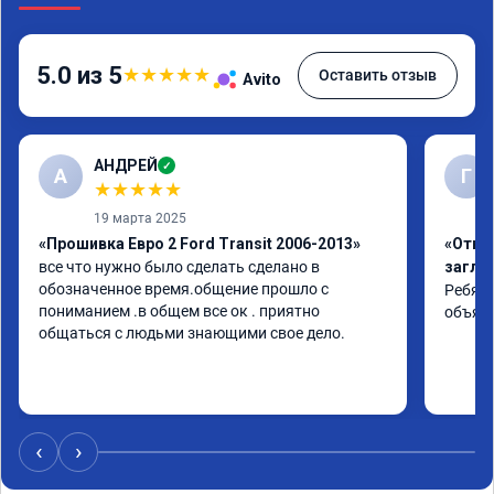
5.0 из 5
★
★
★
★
★
Оставить отзыв
Avito
АНДРЕЙ
✓
А
Г
★
★
★
★
★
19 марта 2025
«Прошивка Евро 2 Ford Transit 2006-2013»
«Отклю
все что нужно было сделать сделано в 
заглу
обозначенное время.общение прошло с 
Ребята
пониманием .в общем все ок . приятно 
объяс
общаться с людьми знающими свое дело.
‹
›