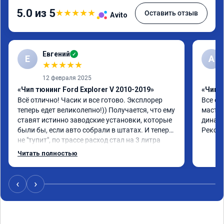
5.0 из 5
★
★
★
★
★
Оставить отзыв
Avito
Евгений
✓
Е
А
★
★
★
★
★
12 февраля 2025
«Чип тюнинг Ford Explorer V 2010-2019»
«Чип 
Всё отлично! Часик и все готово. Эксплорер 
Все от
теперь едет великолепно!)) Получается, что ему 
мастер
ставят истинно заводские установки, которые 
динами
были бы, если авто собрали в штатах. И теперь 
Реком
не "тупит", по трассе расход стал на 3 литра 
ниже! По городу меньше, если ездить как до 
Читать полностью
прошивки. Но в том то и дело, что теперь 
ездить как до прошивки не охота!)) В общем, 
доволен!))
‹
›