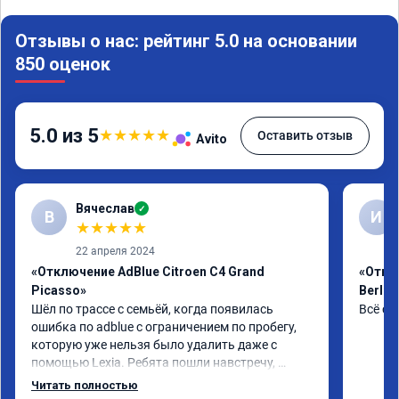
Отзывы о нас: рейтинг 5.0 на основании
850 оценок
5.0 из 5
★
★
★
★
★
Оставить отзыв
Avito
Вячеслав
✓
В
И
★
★
★
★
★
22 апреля 2024
«Отключение AdBlue Citroen C4 Grand
«Откл
Picasso»
Berlin
Шёл по трассе с семьёй, когда появилась 
Всё сд
ошибка по adblue с ограничением по пробегу, 
которую уже нельзя было удалить даже с 
помощью Lexia. Ребята пошли навстречу, 
оперативно приняли и за час отшили как 
Читать полностью
adblue, так и eolys. Отпуск не был сорван ))