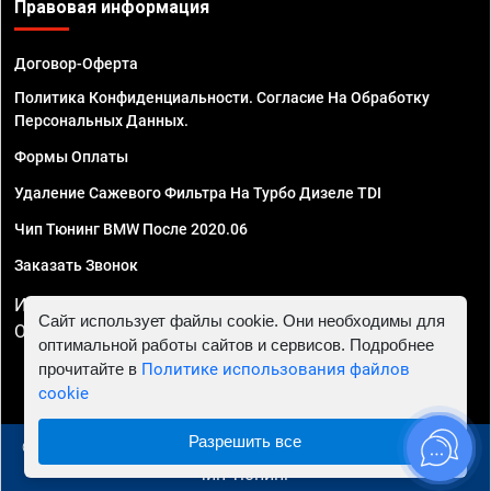
Правовая информация
Договор-Оферта
Политика Конфиденциальности. Согласие На Обработку
Персональных Данных.
Формы Оплаты
Удаление Сажевого Фильтра На Турбо Дизеле TDI
Чип Тюнинг BMW После 2020.06
Заказать Звонок
ИП Смирнов Георгий Павлович. ИНН 781302555843,
Сайт использует файлы cookie. Они необходимы для
ОГРНИП 324470400032610
оптимальной работы сайтов и сервисов. Подробнее
прочитайте в
Политике использования файлов
cookie
Разрешить все
© 2010 - 2026 Чип тюнинг в Томске - Автосервис "Евро
Чип Тюнинг"