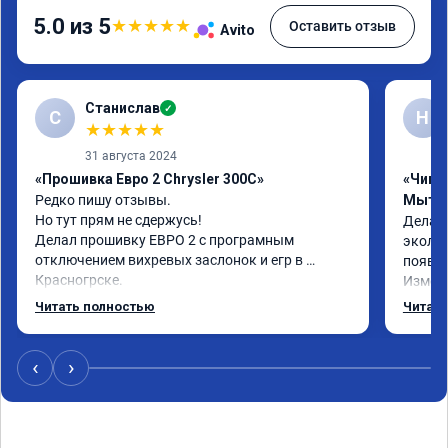
5.0 из 5
★
★
★
★
★
Оставить отзыв
Avito
Станислав
✓
С
Н
★
★
★
★
★
31 августа 2024
«Прошивка Евро 2 Chrysler 300C»
«Чип т
Редко пишу отзывы.

Мыти
Но тут прям не сдержусь!

Делал 
Делал прошивку ЕВРО 2 с програмным 
эколог
отключением вихревых заслонок и егр в 
появля
Красногрске.

Измене
Все прошло отлично,расход топлива 
потом 
Читать полностью
Читать
упал,провалы изчезли. Понятно,что двигатель 
Реком
работал после физического удаления 
вихревых заслонок в аварийном режиме,но и 
‹
›
до удаления их расход топлива был выше чем 
сейчас.

Я доволен,мастеру огромное спасибо!!!!

Команда у них топ!!!