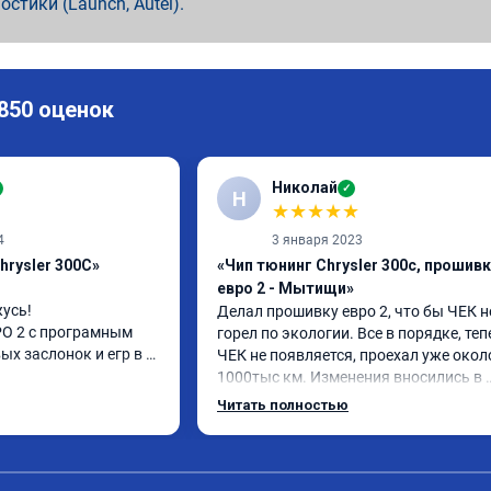
ностики (Launch, Autel).
 850 оценок
Николай
✓
Н
★
★
★
★
★
4
3 января 2023
hrysler 300C»
«Чип тюнинг Chrysler 300c, прошив
евро 2 - Мытищи»
усь!

Делал прошивку евро 2, что бы ЧЕК не
О 2 с програмным 
горел по экологии. Все в порядке, теп
х заслонок и егр в 
ЧЕК не появляется, проехал уже около
1000тыс км. Изменения вносились в 
расход топлива 
родную прошивку, потом программу 
Читать полностью
и. Понятно,что 
закачали обратно. Рекомендую.
осле физического 
аслонок в аварийном 
ния их расход 