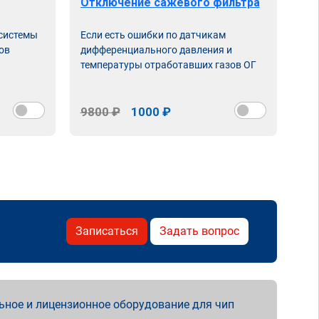
Отключение сажевого фильтра
От
 системы
Если есть ошибки по датчикам
Впу
ов
дифференциального давления и
неи
температуры отработавших газов ОГ
9800 ₽
1000 ₽
98
Записаться
Задать вопрос
ьное и лицензионное оборудование для чип