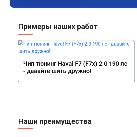
топлива был выше че
Я доволен,мастеру ог
Команда у них топ!!!
Примеры наших работ
Чип тюнинг Haval F7 (F7x) 2.0 190 лс
- давайте шить дружно!
Наши преимущества