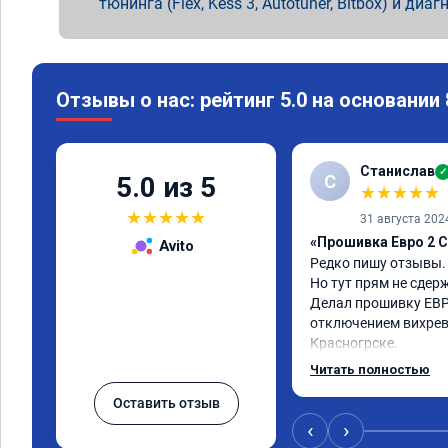
тюнинга (Flex, Kess 3, Autotuner, Bitbox) и диаг
Отзывы о нас: рейтинг 5.0 на основании
Станислав
✓
С
5.0 из 5
★
★
★
★
★
★
★
★
★
★
31 августа 202
«Прошивка Евро 2 C
Avito
Редко пишу отзывы.

Но тут прям не сдерж
Делал прошивку ЕВР
отключением вихревы
Красногрске.

Все прошло отлично,
Читать полностью
упал,провалы изчезл
Оставить отзыв
двигатель работал п
удаления вихревых з
‹
›
режиме,но и до удале