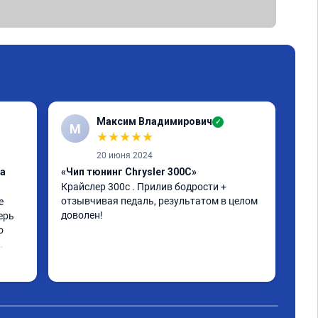
Максим Владимирович
✓
М
А
★
★
★
★
★
20 июня 2024
ка
«Чип тюнинг Chrysler 300C»
«От
Крайслер 300с . Прилив бодрости + 
заг
отзывчивая педаль, результатом в целом 
 
Все
доволен!
ерь 
 