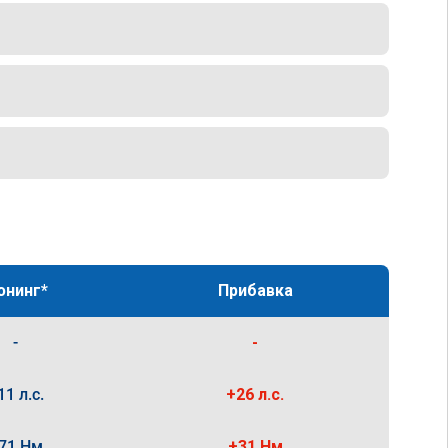
юнинг*
Прибавка
-
-
11 л.с.
+26 л.с.
71 Нм
+31 Нм