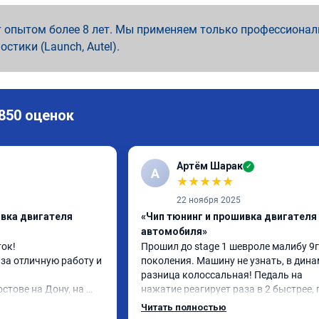
 опытом более 8 лет. Мы применяем только профессионал
ностики (Launch, Autel).
 850 оценок
Артём Шарак
✓
А
★
★
★
★
★
22 ноября 2025
ивка двигателя
«Чип тюнинг и прошивка двигателя
автомобиля»
ок!

Прошил до stage 1 шевроле малибу 9г
за отличную работу и 
поколения. Машину не узнать, в дина
разница колоссальная! Педаль на 
стове на Дону, на 
нажатие реагирует раза в 2 быстрее, п
 (141 л.с)с акпп 
этом при спокойной езде это не мешае
Читать полностью
Чипом доволен полностью