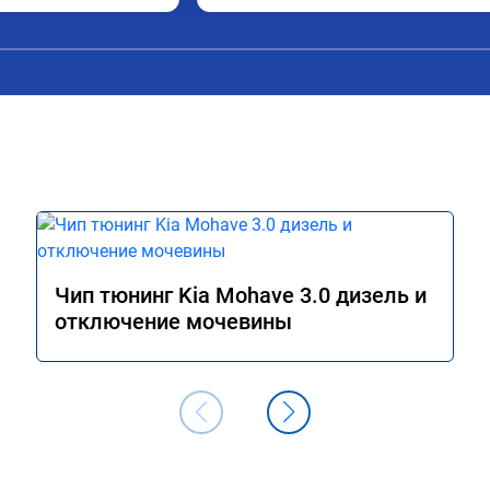
о 2 и холодный 
а 13800 рублей, цена 
ультат при этом 
ли всё очень хорошо 
шивки уже недельку 
и всё замечательно, 
адовало поведение 
айские праздники 
1200км, машину не 
ая, динамика разгона 
зывчивость на пидаль 
одно удовольствие 
на дальняк! При этом 
Чип тюнинг Kia Mohave 3.0 дизель и
л намного ниже, 6.2 
отключение мочевины
скоростном режиме 
означно рекомендую 
угами данного 
чень доволен 
з большое спасибо!

компании.