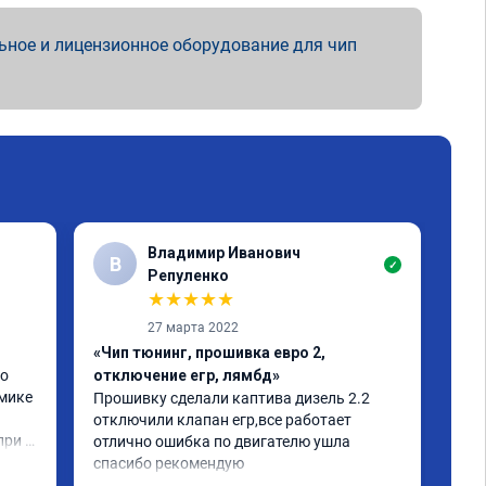
ьное и лицензионное оборудование для чип
Владимир Иванович
В
✓
Репуленко
★
★
★
★
★
27 марта 2022
«Чи
«Чип тюнинг, прошивка евро 2,
авт
о 
отключение егр, лямбд»
Дела
мике 
Быс
Прошивку сделали каптива дизель 2.2 
сущ
отключили клапан егр,все работает 
ри 
изм
отлично ошибка по двигателю ушла 
т. 
спасибо рекомендую