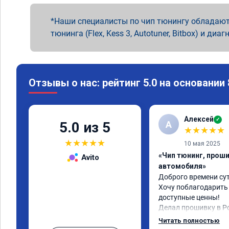
Наши специалисты по чип тюнингу обладают
тюнинга (Flex, Kess 3, Autotuner, Bitbox) и диаг
Отзывы о нас: рейтинг 5.0 на основании
Алексей
✓
А
5.0 из 5
★
★
★
★
★
★
★
★
★
★
10 мая 2025
«Чип тюнинг, прош
Avito
автомобиля»
Доброго времени сут
Хочу поблагодарить 
доступные ценны!

Делал прошивку в Ро
авто шевроле круз 1.8
Читать полностью
2013г.в.
