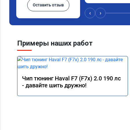
Оставить отзыв
Залили стэйдж 1; евр
термостат и всё это з
‹
›
просто сказка, а рез
просто бомба. Сдела
и быстро, после про
покатался по городу 
но больше всего пор
Примеры наших работ
авто на трассе, на м
поехал в мордовию, 
узнать - тяга отличн
просто прелесть, от
газа превосходная, 
теперь прокатиться 
Чип тюнинг Haval F7 (F7x) 2.0 190 лс
расход по трассе ста
- давайте шить дружно!
литра на сотку при 
100 - 120 км/ч. Одн
воспользоваться усл
сервиса, я остался о
результатом. Ещё ра
Процветания вашей 