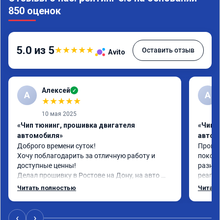
850 оценок
5.0 из 5
★
★
★
★
★
Оставить отзыв
Avito
Алексей
✓
А
А
★
★
★
★
★
10 мая 2025
«Чип тюнинг, прошивка двигателя
«Чип 
автомобиля»
автом
Доброго времени суток!

Прошил
Хочу поблагодарить за отличную работу и 
поколе
доступные ценны!

разниц
Делал прошивку в Ростове на Дону, на авто 
реагир
шевроле круз 1.8 (141 л.с)с акпп 2013г.в.

спокой
Читать полностью
Читать
Залили стэйдж 1; евро 2 и холодный термостат 
полно
и всё это за 13800 рублей, цена просто сказка, 
а результат при этом просто бомба. Сделали 
‹
›