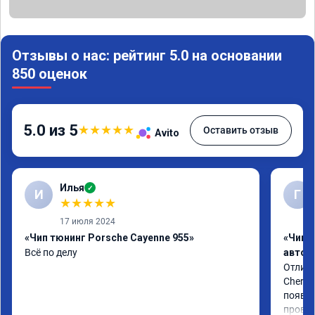
Отзывы о нас: рейтинг 5.0 на основании
850 оценок
5.0 из 5
★
★
★
★
★
Оставить отзыв
Avito
Илья
✓
И
Г
★
★
★
★
★
17 июля 2024
«Чип тюнинг Porsche Cayenne 955»
«Чип 
Всё по делу
автом
Отличн
Chery 
появил
провал