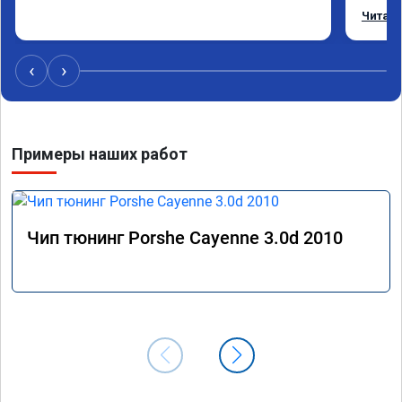
режиме
Читать
профес
Рекоме
‹
›
Примеры наших работ
Чип тюнинг Porshe Cayenne 3.0d 2010