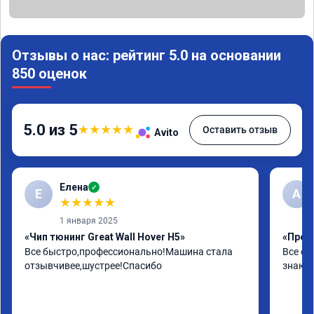
Отзывы о нас: рейтинг 5.0 на основании
850 оценок
5.0 из 5
★
★
★
★
★
Оставить отзыв
Avito
Елена
✓
Е
А
★
★
★
★
★
1 января 2025
«Чип тюнинг Great Wall Hover H5»
«Проши
Все быстро,профессионально!Машина стала 
Все от
отзывчивее,шустрее!Спасибо
знают 