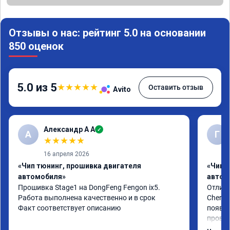
Отзывы о нас: рейтинг 5.0 на основании
850 оценок
5.0 из 5
★
★
★
★
★
Оставить отзыв
Avito
Александр А А
✓
А
Г
★
★
★
★
★
16 апреля 2026
«Чип тюнинг, прошивка двигателя
«Чип 
автомобиля»
автом
Прошивка Stage1 на DongFeng Fengon ix5.

Отличн
Работа выполнена качественно и в срок

Chery 
Факт соответствует описанию
появил
провал
режиме