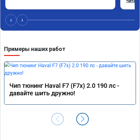
Читать
профес
Рекоме
‹
›
Примеры наших работ
Чип тюнинг Haval F7 (F7x) 2.0 190 лс -
давайте шить дружно!