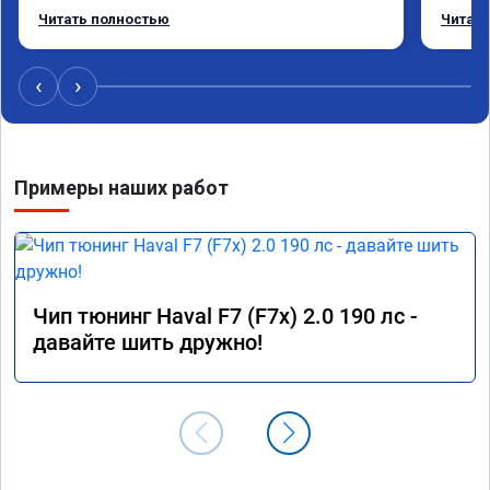
режиме даже немного снизился. Все сделали 
Приеха
Читать полностью
Читать
профессионально, с подробной консультацией. 
готово
Рекомендую всем, кто сомневается.
дали г
своё д
‹
›
Примеры наших работ
Чип тюнинг Haval F7 (F7x) 2.0 190 лс -
давайте шить дружно!