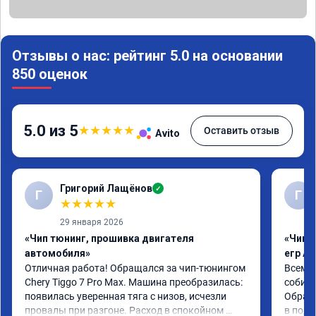
Отзывы о нас: рейтинг 5.0 на основании
850 оценок
5.0 из 5
★
★
★
★
★
Оставить отзыв
Avito
Григорий Лащёнов
✓
Г
Г
★
★
★
★
★
29 января 2026
«Чип тюнинг, прошивка двигателя
«Чип 
автомобиля»
егр Ad
Отличная работа! Обращался за чип-тюнингом 
Всем д
Chery Tiggo 7 Pro Max. Машина преобразилась: 
собира
появилась уверенная тяга с низов, исчезли 
Обрати
провалы при разгоне. Расход в спокойном 
в подр