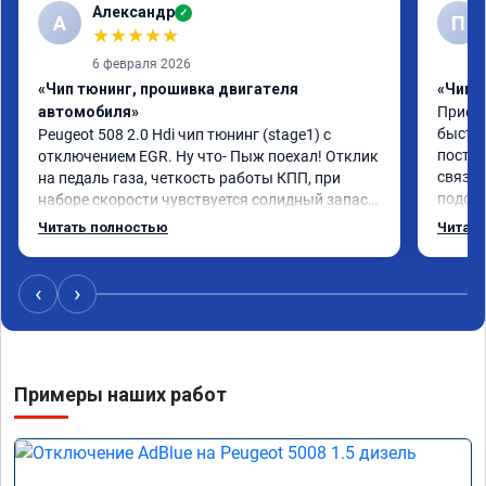
Александр
✓
А
П
★
★
★
★
★
6 февраля 2026
«Чип тюнинг, прошивка двигателя
«Чип 
автомобиля»
Приезж
быстро
Peugeot 508 2.0 Hdi чип тюнинг (stage1) с 
постоя
отключением EGR. Ну что- Пыж поехал! Отклик 
связан
на педаль газа, четкость работы КПП, при 
подска
наборе скорости чувствуется солидный запас 
поступ
мощности. Ребята постарались на совесть, 
Читать полностью
Читать
компан
рекомендую!
ездить
‹
›
Примеры наших работ