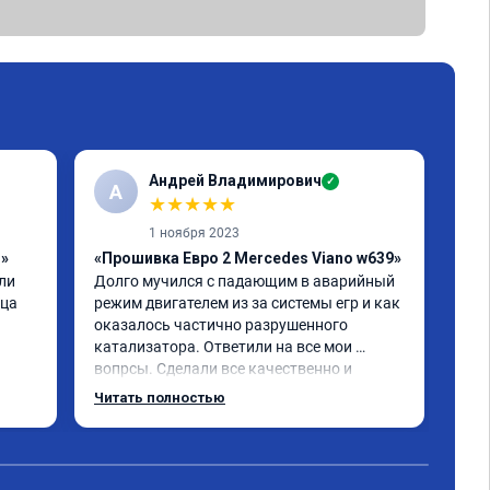
Андрей Владимирович
✓
А
★
★
★
★
★
1 ноября 2023
1»
«Прошивка Евро 2 Mercedes Viano w639»
«Чи
и 
Долго мучился с падающим в аварийный 
отк
ца 
режим двигателем из за системы егр и как 
Про
оказалось частично разрушенного 
Мер
катализатора. Ответили на все мои 
бен
вопрсы. Сделали все качественно и 
Обе
несмотря на конец рабочего дня 
про
Читать полностью
Чит
задержались и все доделали. Рекомендую!
реа
при
Пол
экс