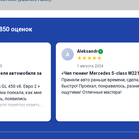
 850 оценок
Aleksandr
✓
A
★
★
★
★
★
25
1 августа 2024
теля автомобиля за
«Чип тюнинг Mercedes S-class W22
Приняли авто раньше времени, сделал
быстро! Проехал, понравилось, разни
L 450 v8. Евро 2 + 
ощутима! Отличные мастера!
ина поехала, как мне 
ь, появились 
ало приятно ездить.

 в авто! 🔥