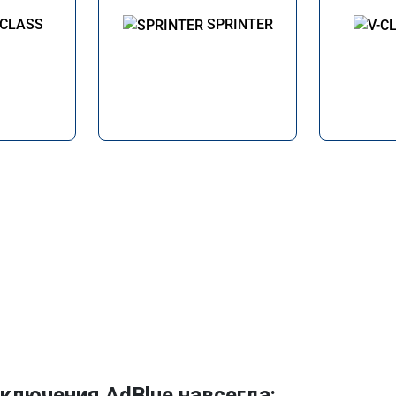
-CLASS
SPRINTER
ключения AdBlue навсегда: