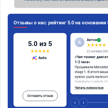
Отзывы о нас: рейтинг 5.0 на основании
Антон
✓
А
5.0 из 5
★
★
★
★
★
★
★
★
★
★
22 октября 20
«Чип тюнинг двига
Avito
1-2 часа»
Прошивали Mercedes G
stage 1. В итоге маш
нужно: ушла валкост
подхваты с низов, ст
Одни из лучших трат,
Читать полностью
Оставить отзыв
‹
›