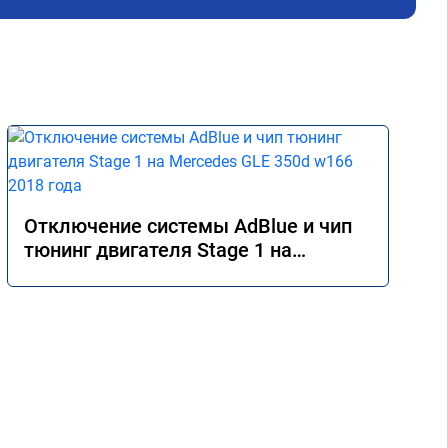
дис
кат
Оче
дел
Отключение системы AdBlue и чип
тюнинг двигателя Stage 1 на
Mercedes GLE 350d w166 2018 года